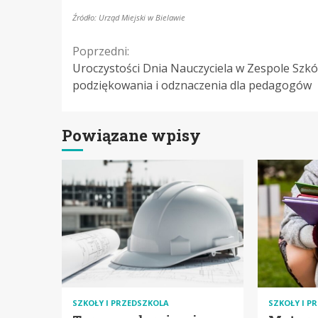
Źródło: Urząd Miejski w Bielawie
Continue
Poprzedni:
Uroczystości Dnia Nauczyciela w Zespole Szkó
Reading
podziękowania i odznaczenia dla pedagogów
Powiązane wpisy
SZKOŁY I PRZEDSZKOLA
SZKOŁY I P