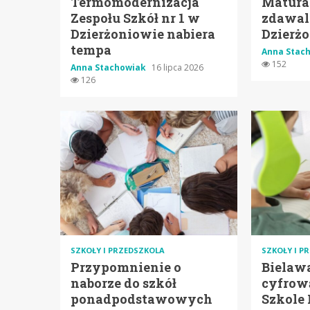
Termomodernizacja
Matura 
Zespołu Szkół nr 1 w
zdawal
Dzierżoniowie nabiera
Dzierż
tempa
Anna Stac
152
Anna Stachowiak
16 lipca 2026
126
SZKOŁY I PRZEDSZKOLA
SZKOŁY I P
Przypomnienie o
Bielaw
naborze do szkół
cyfrow
ponadpodstawowych
Szkole