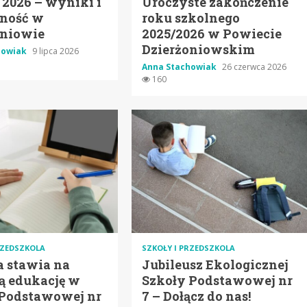
2026 – wyniki i
Uroczyste zakończenie
ność w
roku szkolnego
oniowie
2025/2026 w Powiecie
Dzierżoniowskim
howiak
9 lipca 2026
Anna Stachowiak
26 czerwca 2026
160
RZEDSZKOLA
SZKOŁY I PRZEDSZKOLA
a stawia na
Jubileusz Ekologicznej
ą edukację w
Szkoły Podstawowej nr
 Podstawowej nr
7 – Dołącz do nas!