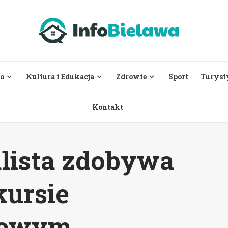
o
Kultura i Edukacja
Zdrowie
Sport
Turyst
Kontakt
alista zdobywa
ursie
ciowym