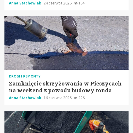
Anna Stachowiak
24 czerwca 2026
184
DROGI I REMONTY
Zamknięcie skrzyżowania w Pieszycach
na weekend z powodu budowy ronda
Anna Stachowiak
16 czerwca 2026
226