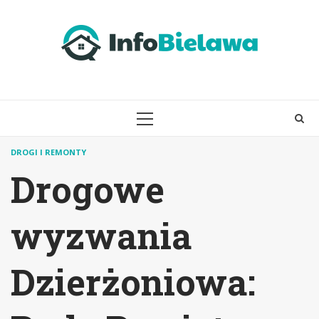
Skip
to
content
PRIMARY
MENU
DROGI I REMONTY
Drogowe
wyzwania
Dzierżoniowa: