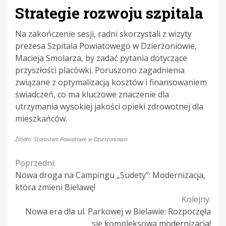
Strategie rozwoju szpitala
Na zakończenie sesji, radni skorzystali z wizyty
prezesa Szpitala Powiatowego w Dzierżoniowie,
Macieja Smolarza, by zadać pytania dotyczące
przyszłości placówki. Poruszono zagadnienia
związane z optymalizacją kosztów i finansowaniem
świadczeń, co ma kluczowe znaczenie dla
utrzymania wysokiej jakości opieki zdrowotnej dla
mieszkańców.
Źródło: Starostwo Powiatowe w Dzierżoniowie
Continue
Poprzedni:
Nowa droga na Campingu „Sudety”: Modernizacja,
Reading
która zmieni Bielawę!
Kolejny:
Nowa era dla ul. Parkowej w Bielawie: Rozpoczęła
się kompleksowa modernizacja!