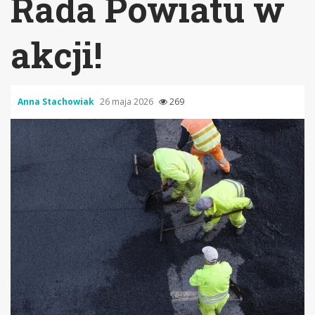
Rada Powiatu w
akcji!
Anna Stachowiak
26 maja 2026
269