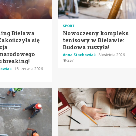
SPORT
King Bielawa
Nowoczesny kompleks
Zakończyła się
tenisowy w Bielawie:
cja
Budowa ruszyła!
narodowego
Anna Stachowiak
8 kwietnia 2026
u breaking!
287
howiak
16 czerwca 2026