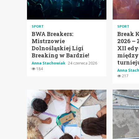
SPORT
SPORT
BWA Breakers:
Break 
Mistrzowie
2026 – 
Dolnośląskiej Ligi
XII edy
Breaking w Bardzie!
między
turniej
Anna Stachowiak
24 czerwca 2026
184
Anna Stac
217