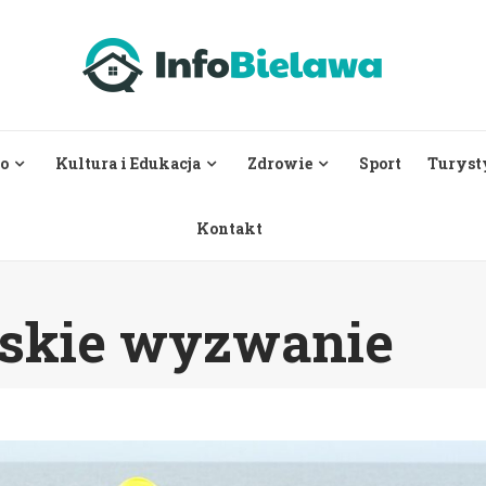
o
Kultura i Edukacja
Zdrowie
Sport
Turyst
Kontakt
wskie wyzwanie