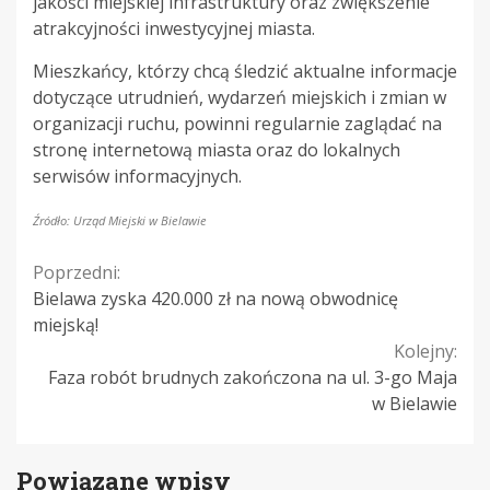
jakości miejskiej infrastruktury oraz zwiększenie
atrakcyjności inwestycyjnej miasta.
Mieszkańcy, którzy chcą śledzić aktualne informacje
dotyczące utrudnień, wydarzeń miejskich i zmian w
organizacji ruchu, powinni regularnie zaglądać na
stronę internetową miasta oraz do lokalnych
serwisów informacyjnych.
Źródło: Urząd Miejski w Bielawie
Continue
Poprzedni:
Bielawa zyska 420.000 zł na nową obwodnicę
Reading
miejską!
Kolejny:
Faza robót brudnych zakończona na ul. 3-go Maja
w Bielawie
Powiązane wpisy