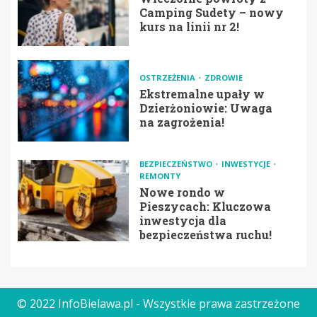
Camping Sudety – nowy
kurs na linii nr 2!
OSTRZEŻENIA
ZDROWIE
Ekstremalne upały w
Dzierżoniowie: Uwaga
na zagrożenia!
BEZPIECZEŃSTWO
INWESTYCJE
REMONTY
Nowe rondo w
Pieszycach: Kluczowa
inwestycja dla
bezpieczeństwa ruchu!
© 2022 InfoBielawa.pl - Wszystkie prawa zastrzeżone