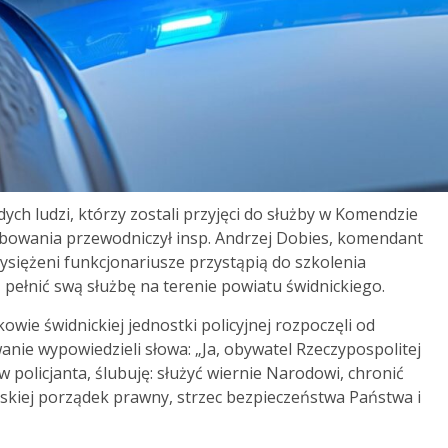
ych ludzi, którzy zostali przyjęci do służby w Komendzie
ślubowania przewodniczył insp. Andrzej Dobies, komendant
zysiężeni funkcjonariusze przystąpią do szkolenia
ełnić swą służbę na terenie powiatu świdnickiego.
wie świdnickiej jednostki policyjnej rozpoczęli od
anie wypowiedzieli słowa: „Ja, obywatel Rzeczypospolitej
olicjanta, ślubuję: służyć wiernie Narodowi, chronić
skiej porządek prawny, strzec bezpieczeństwa Państwa i