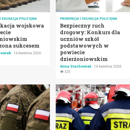
I EDUKACJA POLICYJNA
PREWENCJA I EDUKACJA POLICYJNA
ikacja wojskowa
Bezpieczny ruch
ecie
drogowy: Konkurs dla
oniowskim
uczniów szkół
zona sukcesem
podstawowych w
powiecie
howiak
16 kwietnia 2026
dzierżoniowskim
Anna Stachowiak
16 kwietnia 2026
325