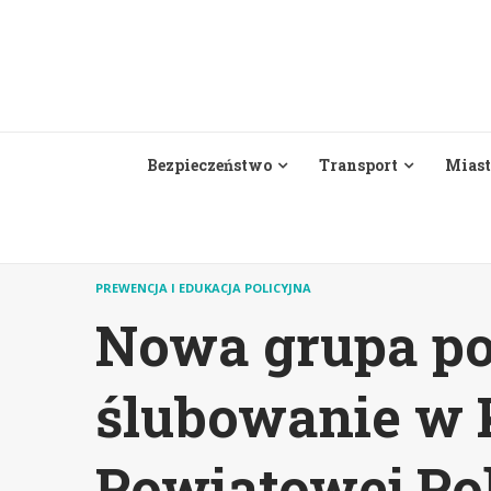
Skip
to
content
Bezpieczeństwo
Transport
Miast
PREWENCJA I EDUKACJA POLICYJNA
Nowa grupa po
ślubowanie w
Powiatowej Pol