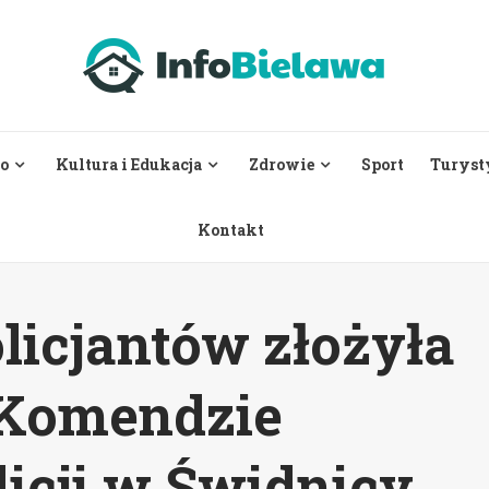
o
Kultura i Edukacja
Zdrowie
Sport
Turyst
Kontakt
licjantów złożyła
 Komendzie
icji w Świdnicy