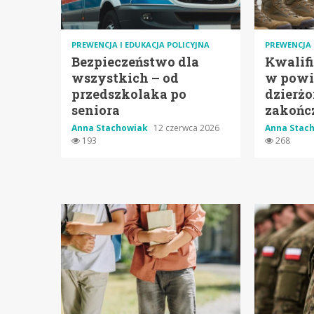
PREWENCJA I EDUKACJA POLICYJNA
PREWENCJA 
Bezpieczeństwo dla
Kwalif
wszystkich – od
w powi
przedszkolaka po
dzierż
seniora
zakońc
Anna Stachowiak
12 czerwca 2026
Anna Stac
193
268