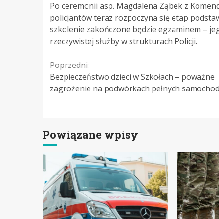
Po ceremonii asp. Magdalena Ząbek z Komendy 
policjantów teraz rozpoczyna się etap podstaw
szkolenie zakończone będzie egzaminem – jeg
rzeczywistej służby w strukturach Policji.
Continue
Poprzedni:
Bezpieczeństwo dzieci w Szkołach – poważne
Reading
zagrożenie na podwórkach pełnych samocho
Powiązane wpisy