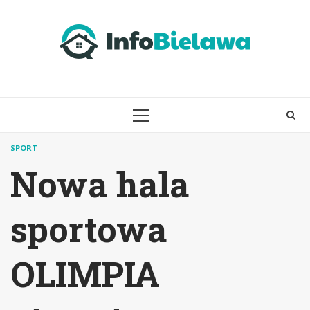
Skip
to
content
PRIMARY
MENU
SPORT
Nowa hala
sportowa
OLIMPIA