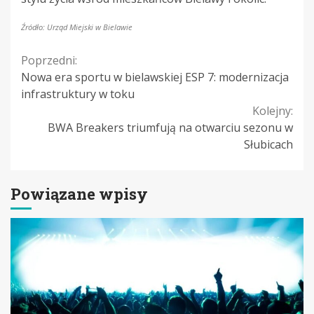
Źródło: Urząd Miejski w Bielawie
Continue
Poprzedni:
Nowa era sportu w bielawskiej ESP 7: modernizacja
Reading
infrastruktury w toku
Kolejny:
BWA Breakers triumfują na otwarciu sezonu w
Słubicach
Powiązane wpisy