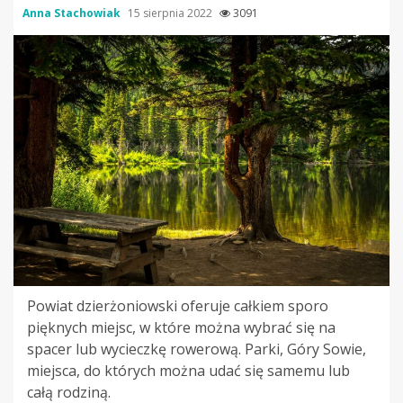
Anna Stachowiak
15 sierpnia 2022
3091
Powiat dzierżoniowski oferuje całkiem sporo
pięknych miejsc, w które można wybrać się na
spacer lub wycieczkę rowerową. Parki, Góry Sowie,
miejsca, do których można udać się samemu lub
całą rodziną.