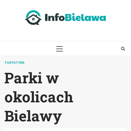
Skip
to
content
PRIMARY
MENU
TURYSTYKA
Parki w
okolicach
Bielawy