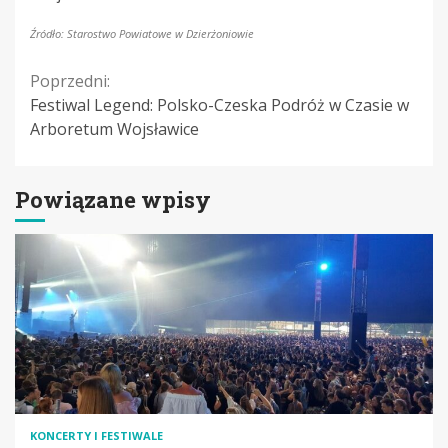
Źródło: Starostwo Powiatowe w Dzierżoniowie
Continue
Poprzedni:
Festiwal Legend: Polsko-Czeska Podróż w Czasie w
Reading
Arboretum Wojsławice
Powiązane wpisy
KONCERTY I FESTIWALE