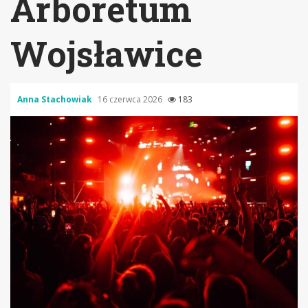
Arboretum
Wojsławice
Anna Stachowiak
16 czerwca 2026
183