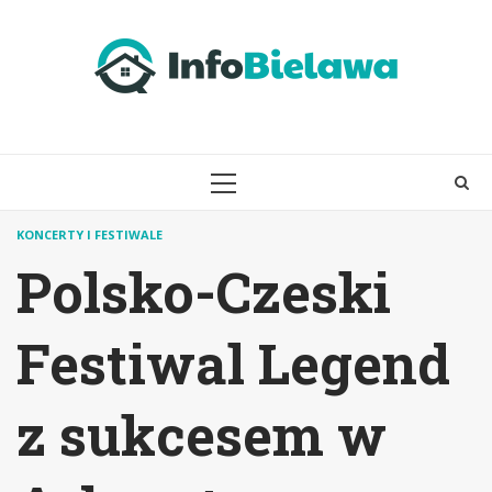
Skip
to
content
PRIMARY
MENU
KONCERTY I FESTIWALE
Polsko-Czeski
Festiwal Legend
z sukcesem w