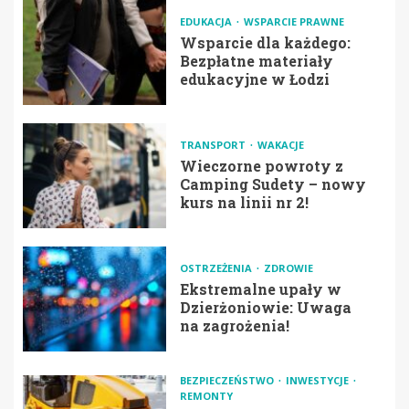
EDUKACJA
WSPARCIE PRAWNE
Wsparcie dla każdego:
Bezpłatne materiały
edukacyjne w Łodzi
TRANSPORT
WAKACJE
Wieczorne powroty z
Camping Sudety – nowy
kurs na linii nr 2!
OSTRZEŻENIA
ZDROWIE
Ekstremalne upały w
Dzierżoniowie: Uwaga
na zagrożenia!
BEZPIECZEŃSTWO
INWESTYCJE
REMONTY