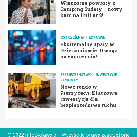
Wieczorne powroty z
Camping Sudety – nowy
kurs na linii nr 2!
OSTRZEŻENIA
ZDROWIE
Ekstremalne upały w
Dzierżoniowie: Uwaga
na zagrożenia!
BEZPIECZEŃSTWO
INWESTYCJE
REMONTY
Nowe rondo w
Pieszycach: Kluczowa
inwestycja dla
bezpieczeństwa ruchu!
© 2022 InfoBielawa.pl - Wszystkie prawa zastrzeżone