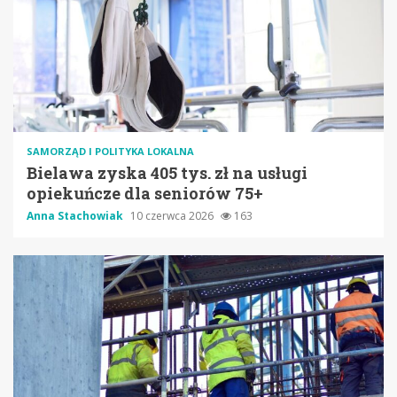
SAMORZĄD I POLITYKA LOKALNA
Bielawa zyska 405 tys. zł na usługi
opiekuńcze dla seniorów 75+
Anna Stachowiak
10 czerwca 2026
163