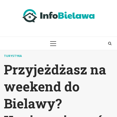
Skip
to
content
PRIMARY
MENU
TURYSTYKA
Przyjeżdżasz na
weekend do
Bielawy?