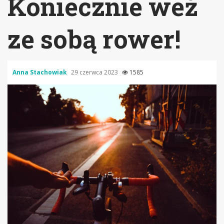
Koniecznie weź
ze sobą rower!
Anna Stachowiak
29 czerwca 2023
1585