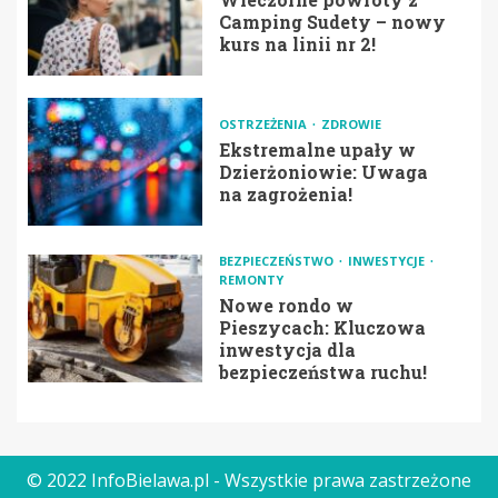
Camping Sudety – nowy
kurs na linii nr 2!
OSTRZEŻENIA
ZDROWIE
Ekstremalne upały w
Dzierżoniowie: Uwaga
na zagrożenia!
BEZPIECZEŃSTWO
INWESTYCJE
REMONTY
Nowe rondo w
Pieszycach: Kluczowa
inwestycja dla
bezpieczeństwa ruchu!
© 2022 InfoBielawa.pl - Wszystkie prawa zastrzeżone