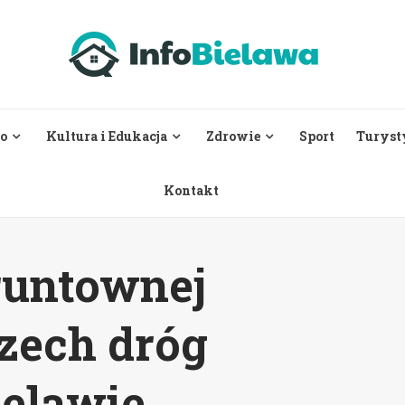
o
Kultura i Edukacja
Zdrowie
Sport
Turyst
Kontakt
runtownej
zech dróg
elawie