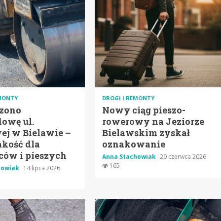
EMONTY
DROGI I REMONTY
zono
Nowy ciąg pieszo-
owę ul.
rowerowy na Jeziorze
ej w Bielawie –
Bielawskim zyskał
akość dla
oznakowanie
ców i pieszych
Anna Stachowiak
29 czerwca 2026
165
howiak
14 lipca 2026