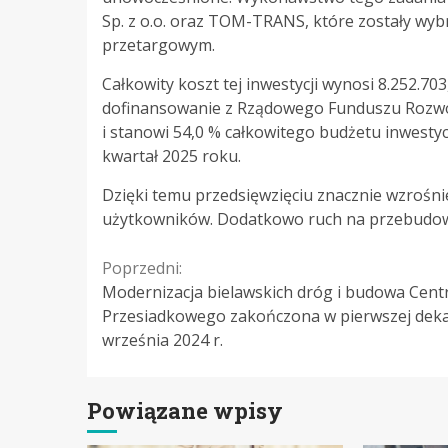
Sp. z o.o. oraz TOM-TRANS, które zostały wy
przetargowym.
Całkowity koszt tej inwestycji wynosi 8.252.70
dofinansowanie z Rządowego Funduszu Rozwoju
i stanowi 54,0 % całkowitego budżetu inwestyc
kwartał 2025 roku.
Dzięki temu przedsięwzięciu znacznie wzrośni
użytkowników. Dodatkowo ruch na przebudowyw
Continue
Poprzedni:
Modernizacja bielawskich dróg i budowa Cen
Reading
Przesiadkowego zakończona w pierwszej dek
września 2024 r.
Powiązane wpisy