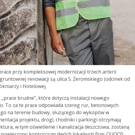
prace przy kompleksowej modernizacji trzech arterii
gruntownej renowacji są ulica S. Żeromskiego (odcinek od
ókniarzy i Hotelowej.
„prace brudne”, które dotyczą instalacji nowego
o. To za te prace odpowiada szereg rur, betonowych
ego na terenie budowy, służącego do wykopów w
ntacja projektu, drogi, chodniki i parkingi otrzymają
tura, w tym oświetlenie i kanalizacja deszczowa, zostaną
powierzono konsorcjum dwóch lokalnych firm: QUOOS