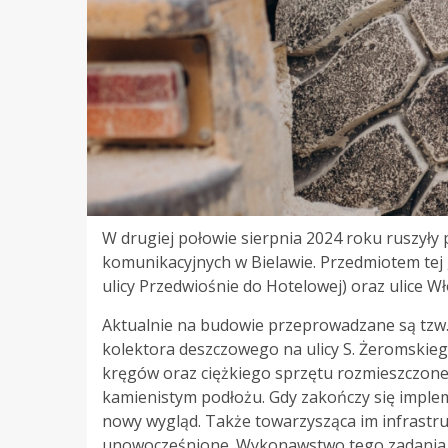
W drugiej połowie sierpnia 2024 roku ruszyły 
komunikacyjnych w Bielawie. Przedmiotem tej 
ulicy Przedwiośnie do Hotelowej) oraz ulice Wł
Aktualnie na budowie przeprowadzane są tzw. 
kolektora deszczowego na ulicy S. Żeromskieg
kręgów oraz ciężkiego sprzętu rozmieszczon
kamienistym podłożu. Gdy zakończy się impleme
nowy wygląd. Także towarzysząca im infrastruk
unowocześnione. Wykonawstwo tego zadania 