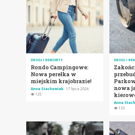
DROGI I REMONTY
DROGI I R
Rondo Campingowe:
Zakońc
Nowa perełka w
przebud
miejskim krajobrazie!
Parkow
nowa j
Anna Stachowiak
17 lipca 2026
kierow
125
Anna Stac
133