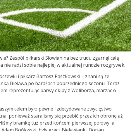
wie? Zespół piłkarski Słowianina bez trudu zgarnął całą
 nie radzi sobie najlepiej w aktualnej rundzie rozgrywek.
czewki i piłkarz Bartosz Paszkowski – znani są ze
wianką Bielawa po barażach poprzedniego sezonu. Teraz
zem reprezentując barwy ekipy z Woliborza, marząc o
Naszym celem było pewne i zdecydowane zwycięstwo.
na, ponieważ staraliśmy się przebić przez ich obronę aż
yliśmy bramkę tuż przed końcem pierwszej połowy, a
 Adam Bońkwski, były gracz Bielawianki. Dorian