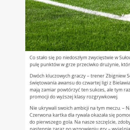
Co stało się po niedoszłym zwycięstwie w Suło
pulę punktów w grze przeciwko drużynie, która
Dwóch kluczowych graczy – trener Zbigniew So
świętowania awansu do czwartej ligi z Biela
mają zamiar powtórzyć ten sukces, ale tym ra
promocji do wyższej klasy rozgrywkowej.
Nie ukrywali swoich ambicji na tym meczu. – 
Czerwona kartka dla rywala okazała się pomoc
do pierwszego gola. Na nasze szczęście, zdob
następnie zaraz po wznowieniu gry – wyjaśnia