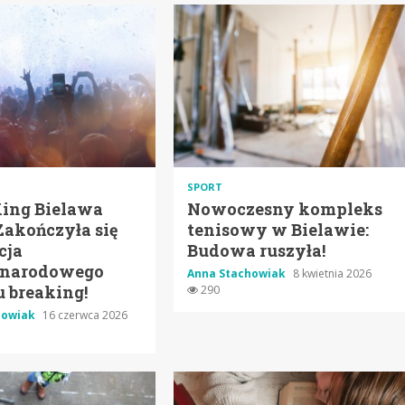
SPORT
King Bielawa
Nowoczesny kompleks
Zakończyła się
tenisowy w Bielawie:
cja
Budowa ruszyła!
narodowego
Anna Stachowiak
8 kwietnia 2026
u breaking!
290
howiak
16 czerwca 2026