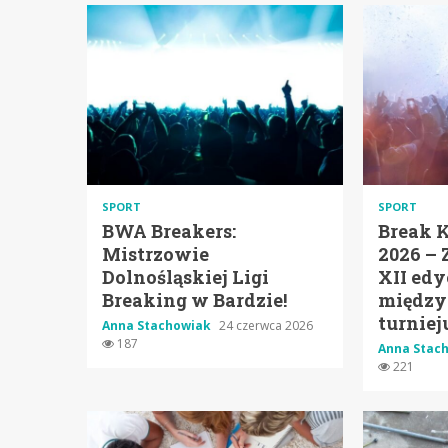
SPORT
SPORT
BWA Breakers:
Break 
Mistrzowie
2026 – 
Dolnośląskiej Ligi
XII edy
Breaking w Bardzie!
między
turniej
Anna Stachowiak
24 czerwca 2026
187
Anna Stac
221