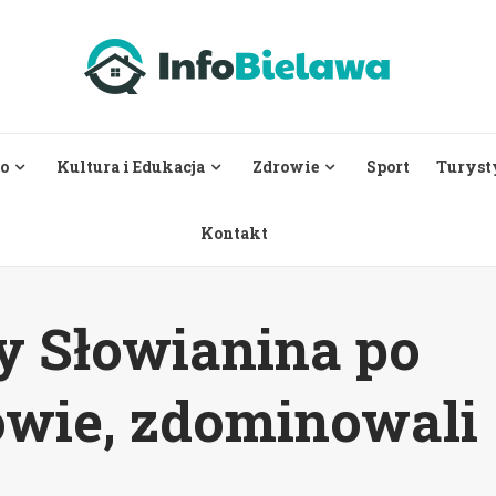
o
Kultura i Edukacja
Zdrowie
Sport
Turyst
Kontakt
y Słowianina po
owie, zdominowali