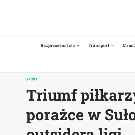
Skip
to
content
Bezpieczeństwo
Transport
Miast
SPORT
Triumf piłkarz
porażce w Suł
outsidera ligi