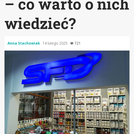
– co warto o nich
wiedzieć?
Anna Stachowiak
14 lutego 2025
721