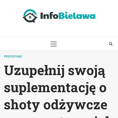
Skip
to
content
PRIMARY
MENU
POZOSTAŁE
Uzupełnij swoją
suplementację o
shoty odżywcze