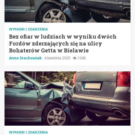
WYPADKI I ZDARZENIA
Bez ofiar w ludziach w wyniku dwóch
Fordów zderzających się na ulicy
Bohaterów Getta w Bielawie
Anna Stachowiak
4 kwietnia 2025
1045
WYPADKI I ZDARZENIA