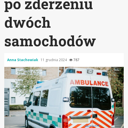
po zderzeniu
dwóch
samochodów
Anna Stachowiak
11 grudnia 2024
787