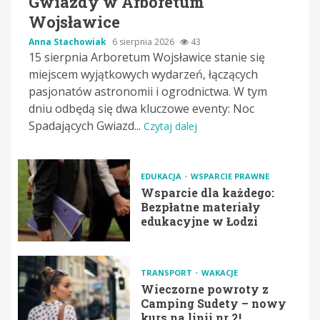
Gwiazdy w Arboretum
Wojsławice
Anna Stachowiak
6 sierpnia 2026
43
15 sierpnia Arboretum Wojsławice stanie się
miejscem wyjątkowych wydarzeń, łączących
pasjonatów astronomii i ogrodnictwa. W tym
dniu odbędą się dwa kluczowe eventy: Noc
Spadających Gwiazd...
Czytaj dalej
EDUKACJA
WSPARCIE PRAWNE
Wsparcie dla każdego:
Bezpłatne materiały
edukacyjne w Łodzi
TRANSPORT
WAKACJE
Wieczorne powroty z
Camping Sudety – nowy
kurs na linii nr 2!