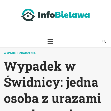
Skip
to
content
PRIMARY
MENU
WYPADKI I ZDARZENIA
Wypadek w
Świdnicy: jedna
osoba z urazami