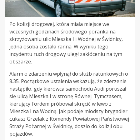
Po kolizji drogowej, która miała miejsce we
wczesnych godzinach środowego poranka na
skrzyżowaniu ulic Mieszka I i Wodnej w Świdnicy,
jedna osoba została ranna. W wyniku tego
incydentu ruch drogowy uległ zakłóceniu na tym
obszarze.
Alarm o zdarzeniu wpłynął do służb ratunkowych o
8.35. Początkowe ustalenia wskazują, że zderzenie
nastąpiło, gdy kierowca samochodu Audi poruszał
się ulicą Mieszka I w stronę Równej. Tymczasem,
kierujący Fordem próbował skręcić w lewo z
Mieszka I na Wodną. Jak podaje młodszy brygadier
Łukasz Grzelak z Komendy Powiatowej Państwowej
Straży Pożarnej w Świdnicy, doszło do kolizji obu
pojazdów.