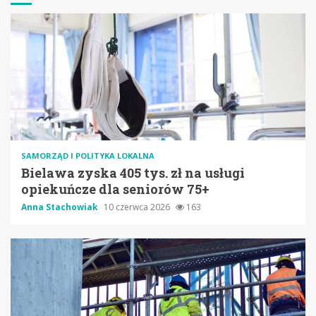
SAMORZĄD I POLITYKA LOKALNA
Bielawa zyska 405 tys. zł na usługi
opiekuńcze dla seniorów 75+
Anna Stachowiak
10 czerwca 2026
163