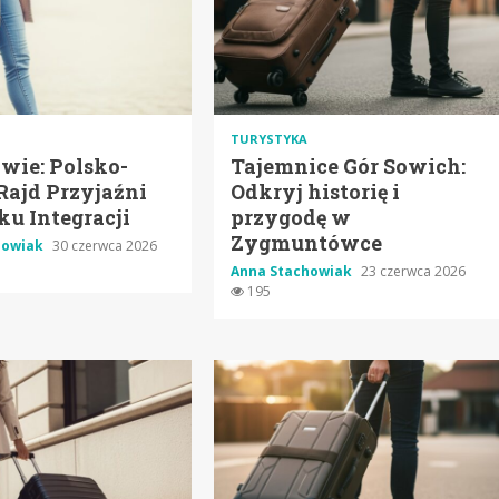
TURYSTYKA
wie: Polsko-
Tajemnice Gór Sowich:
Rajd Przyjaźni
Odkryj historię i
ku Integracji
przygodę w
Zygmuntówce
howiak
30 czerwca 2026
Anna Stachowiak
23 czerwca 2026
195