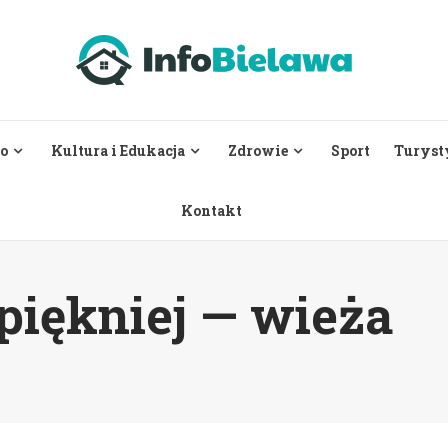
o
Kultura i Edukacja
Zdrowie
Sport
Turyst
Kontakt
piękniej — wieża