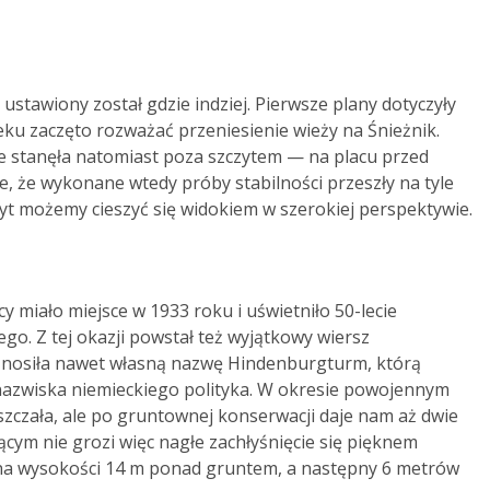
ustawiony został gdzie indziej. Pierwsze plany dotyczyły
eku zaczęto rozważać przeniesienie wieży na Śnieżnik.
e stanęła natomiast poza szczytem — na placu przed
, że wykonane wtedy próby stabilności przeszły na tyle
czyt możemy cieszyć się widokiem w szerokiej perspektywie.
y miało miejsce w 1933 roku i uświetniło 50-lecie
. Z tej okazji powstał też wyjątkowy wiersz
j nosiła nawet własną nazwę Hindenburgturm, którą
nazwiska niemieckiego polityka. W okresie powojennym
zczała, ale po gruntownej konserwacji daje nam aż dwie
ym nie grozi więc nagłe zachłyśnięcie się pięknem
 na wysokości 14 m ponad gruntem, a następny 6 metrów