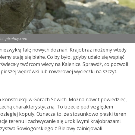
fot. pixabay.com
 niezwykłą falę nowych doznań. Krajobraz możemy wtedy
emy stają się błahe. Co by było, gdyby udało się wspiąć
yświecały twórcom wieży na Kalenice. Sprawdź, co pozwoli
 pieszej wędrówki lub rowerowej wycieczki na szczyt.
ch konstrukcji w Górach Sowich. Można nawet powiedzieć,
h cechą charakterystyczną. To trzecie pod względem
ozległej kopuły. Oznacza to, że stosunkowo płaski teren
acje terenu i zachwycanie się urokliwymi krajobrazami.
rzystwa Sowiogórskiego z Bielawy zainicjowali