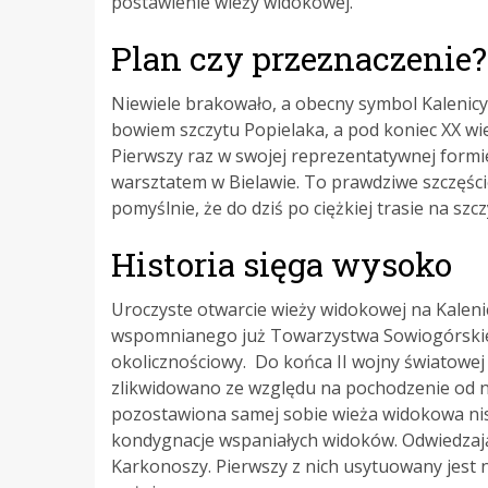
postawienie wieży widokowej.
Plan czy przeznaczenie?
Niewiele brakowało, a obecny symbol Kalenicy 
bowiem szczytu Popielaka, a pod koniec XX wi
Pierwszy raz w swojej reprezentatywnej formi
warsztatem w Bielawie. To prawdziwe szczęście
pomyślnie, że do dziś po ciężkiej trasie na sz
Historia sięga wysoko
Uroczyste otwarcie wieży widokowej na Kalenic
wspomnianego już Towarzystwa Sowiogórskiego
okolicznościowy. Do końca II wojny światowe
zlikwidowano ze względu na pochodzenie od 
pozostawiona samej sobie wieża widokowa nis
kondygnacje wspaniałych widoków. Odwiedzając
Karkonoszy. Pierwszy z nich usytuowany jest