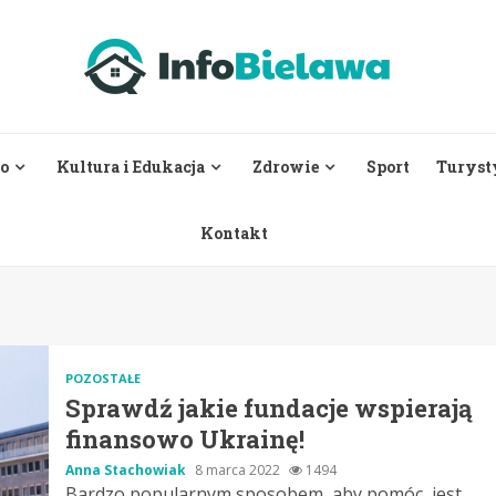
o
Kultura i Edukacja
Zdrowie
Sport
Turyst
Kontakt
POZOSTAŁE
Sprawdź jakie fundacje wspierają
finansowo Ukrainę!
Anna Stachowiak
8 marca 2022
1494
Bardzo popularnym sposobem, aby pomóc, jest